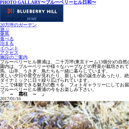
PHOTO GALLARY
〜ブルーベリーヒル日和〜
20万坪のガーデン
遊ぶ
乗馬
食べる
泊まる
イベント
アクセス
施設のご案内
ブルーベリーヒル勝浦は、二十万坪(東京ドーム13個分)の自
園内は、ブルーベリーや様々なハーブなどの野菜が栽培されて
馬、山羊、うさぎ、鳥たちも一緒に暮らしています。
美しい夕日や星空が見れたり、新しい命の誕生があったり、絶
ダイナミックに日々繰り広げられています。
ここで体験できる魅力の数々を、フォトギャラリーにしてお届
ブルーベリーヒル勝浦の今をお楽しみ下さい。
「 ～ 霜柱 ～ 」
2017/01/16