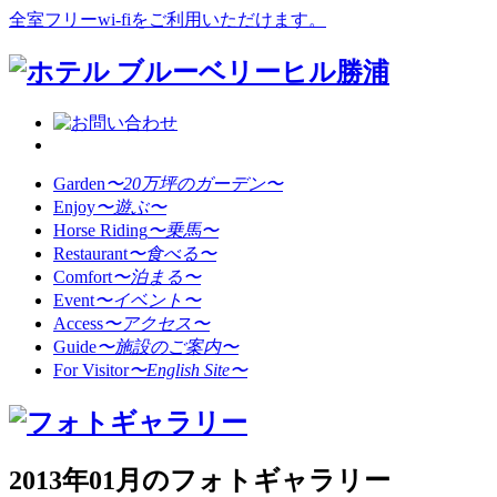
全室フリーwi-fiをご利用いただけます。
Garden
〜20万坪のガーデン〜
Enjoy
〜遊ぶ〜
Horse Riding
〜乗馬〜
Restaurant
〜食べる〜
Comfort
〜泊まる〜
Event
〜イベント〜
Access
〜アクセス〜
Guide
〜施設のご案内〜
For Visitor
〜English Site〜
2013年01月のフォトギャラリー