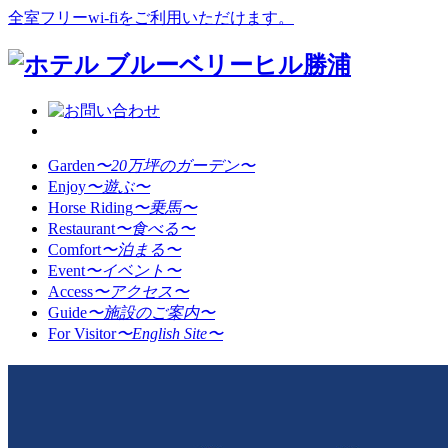
全室フリーwi-fiをご利用いただけます。
Garden
〜20万坪のガーデン〜
Enjoy
〜遊ぶ〜
Horse Riding
〜乗馬〜
Restaurant
〜食べる〜
Comfort
〜泊まる〜
Event
〜イベント〜
Access
〜アクセス〜
Guide
〜施設のご案内〜
For Visitor
〜English Site〜