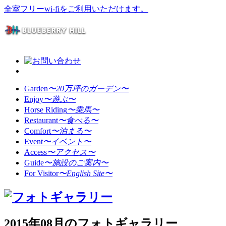
全室フリーwi-fiをご利用いただけます。
Garden
〜20万坪のガーデン〜
Enjoy
〜遊ぶ〜
Horse Riding
〜乗馬〜
Restaurant
〜食べる〜
Comfort
〜泊まる〜
Event
〜イベント〜
Access
〜アクセス〜
Guide
〜施設のご案内〜
For Visitor
〜English Site〜
2015年08月のフォトギャラリー