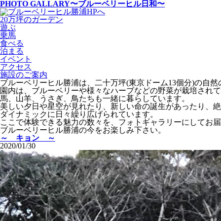
PHOTO GALLARY
〜ブルーベリーヒル日和〜
20万坪のガーデン
遊ぶ
乗馬
食べる
泊まる
イベント
アクセス
施設のご案内
ブルーベリーヒル勝浦は、二十万坪(東京ドーム13個分)の自
園内は、ブルーベリーや様々なハーブなどの野菜が栽培されて
馬、山羊、うさぎ、鳥たちも一緒に暮らしています。
美しい夕日や星空が見れたり、新しい命の誕生があったり、絶
ダイナミックに日々繰り広げられています。
ここで体験できる魅力の数々を、フォトギャラリーにしてお届
ブルーベリーヒル勝浦の今をお楽しみ下さい。
～ キョン ～
2020/01/30