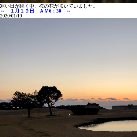
寒い日が続く中、桜の花が咲いていました。
～ １月１９日 ＡＭ6：30 ～
2020/01/19