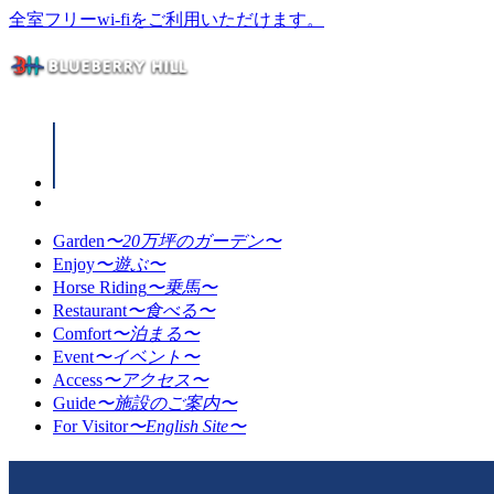
全室フリーwi-fiをご利用いただけます。
Garden
〜20万坪のガーデン〜
Enjoy
〜遊ぶ〜
Horse Riding
〜乗馬〜
Restaurant
〜食べる〜
Comfort
〜泊まる〜
Event
〜イベント〜
Access
〜アクセス〜
Guide
〜施設のご案内〜
For Visitor
〜English Site〜