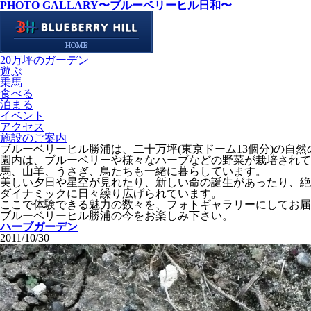
PHOTO GALLARY
〜ブルーベリーヒル日和〜
20万坪のガーデン
遊ぶ
乗馬
食べる
泊まる
イベント
アクセス
施設のご案内
ブルーベリーヒル勝浦は、二十万坪(東京ドーム13個分)の自
園内は、ブルーベリーや様々なハーブなどの野菜が栽培されて
馬、山羊、うさぎ、鳥たちも一緒に暮らしています。
美しい夕日や星空が見れたり、新しい命の誕生があったり、絶
ダイナミックに日々繰り広げられています。
ここで体験できる魅力の数々を、フォトギャラリーにしてお届
ブルーベリーヒル勝浦の今をお楽しみ下さい。
ハーブガーデン
2011/10/30