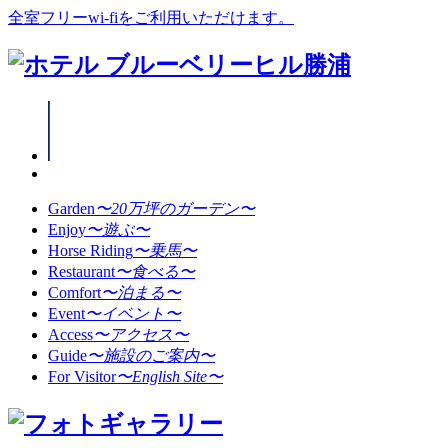
全室フリーwi-fiをご利用いただけます。
Garden
〜20万坪のガーデン〜
Enjoy
〜遊ぶ〜
Horse Riding
〜乗馬〜
Restaurant
〜食べる〜
Comfort
〜泊まる〜
Event
〜イベント〜
Access
〜アクセス〜
Guide
〜施設のご案内〜
For Visitor
〜English Site〜