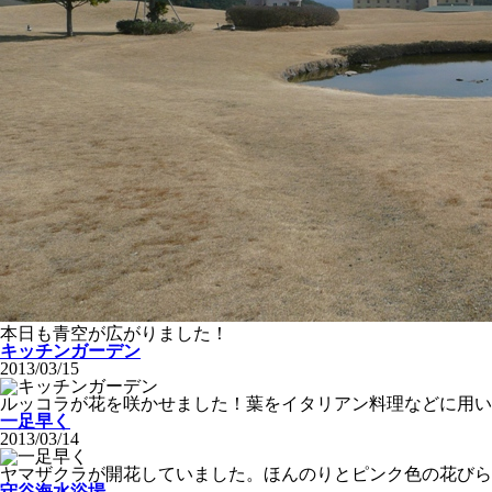
本日も青空が広がりました！
キッチンガーデン
2013/03/15
ルッコラが花を咲かせました！葉をイタリアン料理などに用い
一足早く
2013/03/14
ヤマザクラが開花していました。ほんのりとピンク色の花びら
守谷海水浴場