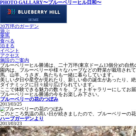
PHOTO GALLARY
〜ブルーベリーヒル日和〜
20万坪のガーデン
遊ぶ
乗馬
食べる
泊まる
イベント
アクセス
施設のご案内
ブルーベリーヒル勝浦は、二十万坪(東京ドーム13個分)の自
園内は、ブルーベリーや様々なハーブなどの野菜が栽培されて
馬、山羊、うさぎ、鳥たちも一緒に暮らしています。
美しい夕日や星空が見れたり、新しい命の誕生があったり、絶
ダイナミックに日々繰り広げられています。
ここで体験できる魅力の数々を、フォトギャラリーにしてお届
ブルーベリーヒル勝浦の今をお楽しみ下さい。
ブルーベリーの花のつぼみ
2013/03/25
このところ気温の高い日が続きましたので、ブルーベリーの花
ハーブガーデンより
2013/03/23