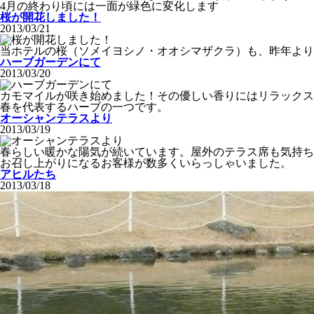
4月の終わり頃には一面が緑色に変化します
桜が開花しました！
2013/03/21
当ホテルの桜（ソメイヨシノ・オオシマザクラ）も、昨年より
ハーブガーデンにて
2013/03/20
カモマイルが咲き始めました！その優しい香りにはリラックス
春を代表するハーブの一つです。
オーシャンテラスより
2013/03/19
春らしい暖かな陽気が続いています。屋外のテラス席も気持ち
お召し上がりになるお客様が数多くいらっしゃいました。
アヒルたち
2013/03/18