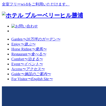
全室フリーwi-fiをご利用いただけます。
Garden
〜20万坪のガーデン〜
Enjoy
〜遊ぶ〜
Horse Riding
〜乗馬〜
Restaurant
〜食べる〜
Comfort
〜泊まる〜
Event
〜イベント〜
Access
〜アクセス〜
Guide
〜施設のご案内〜
For Visitor
〜English Site〜