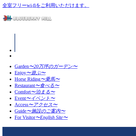
全室フリーwi-fiをご利用いただけます。
Garden
〜20万坪のガーデン〜
Enjoy
〜遊ぶ〜
Horse Riding
〜乗馬〜
Restaurant
〜食べる〜
Comfort
〜泊まる〜
Event
〜イベント〜
Access
〜アクセス〜
Guide
〜施設のご案内〜
For Visitor
〜English Site〜