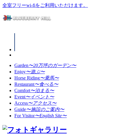
全室フリーwi-fiをご利用いただけます。
Garden
〜20万坪のガーデン〜
Enjoy
〜遊ぶ〜
Horse Riding
〜乗馬〜
Restaurant
〜食べる〜
Comfort
〜泊まる〜
Event
〜イベント〜
Access
〜アクセス〜
Guide
〜施設のご案内〜
For Visitor
〜English Site〜