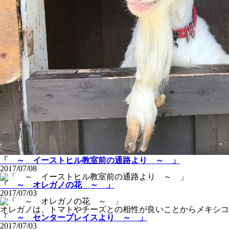
「 ～ イーストヒル教室前の通路より ～ 」
2017/07/08
「 ～ オレガノの花 ～ 」
2017/07/03
オレガノは、トマトやチーズとの相性が良いことからメキシコ
「 ～ センタープレイスより ～ 」
2017/07/03