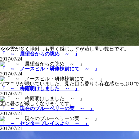
やや雲が多く陽射しも弱く感じますが蒸し暑い数日です。
「 ～ 展望台からの眺め ～ 」
2017/07/24
「 ～ ノースヒル・研修棟前にて ～ 」
2017/07/24
ヤマユリが咲いていました。見た目も香りも存在感たっぷりで
「 ～ 梅雨明けしました ～ 」
2017/07/21
更に暑さが厳しくなりそうです。
「 ～ 現在のブルーベリーの実 ～ 」
2017/07/21
「 ～ センタープレイスより ～ 」
2017/07/21