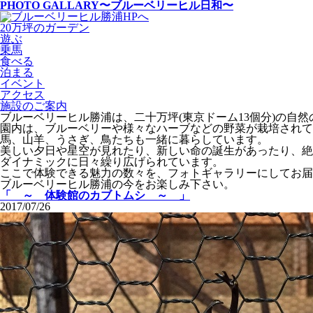
PHOTO GALLARY
〜ブルーベリーヒル日和〜
20万坪のガーデン
遊ぶ
乗馬
食べる
泊まる
イベント
アクセス
施設のご案内
ブルーベリーヒル勝浦は、二十万坪(東京ドーム13個分)の自
園内は、ブルーベリーや様々なハーブなどの野菜が栽培されて
馬、山羊、うさぎ、鳥たちも一緒に暮らしています。
美しい夕日や星空が見れたり、新しい命の誕生があったり、絶
ダイナミックに日々繰り広げられています。
ここで体験できる魅力の数々を、フォトギャラリーにしてお届
ブルーベリーヒル勝浦の今をお楽しみ下さい。
「 ～ 体験館のカブトムシ ～ 」
2017/07/26