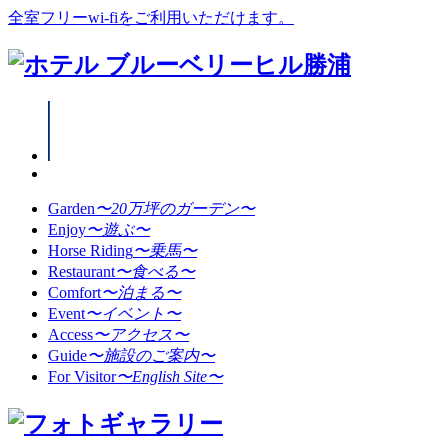
全室フリーwi-fiをご利用いただけます。
Garden
〜20万坪のガーデン〜
Enjoy
〜遊ぶ〜
Horse Riding
〜乗馬〜
Restaurant
〜食べる〜
Comfort
〜泊まる〜
Event
〜イベント〜
Access
〜アクセス〜
Guide
〜施設のご案内〜
For Visitor
〜English Site〜