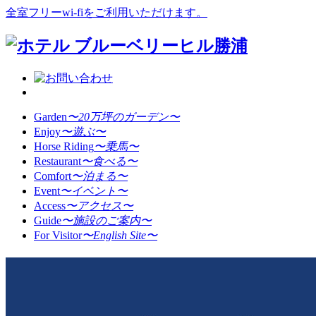
全室フリーwi-fiをご利用いただけます。
Garden
〜20万坪のガーデン〜
Enjoy
〜遊ぶ〜
Horse Riding
〜乗馬〜
Restaurant
〜食べる〜
Comfort
〜泊まる〜
Event
〜イベント〜
Access
〜アクセス〜
Guide
〜施設のご案内〜
For Visitor
〜English Site〜