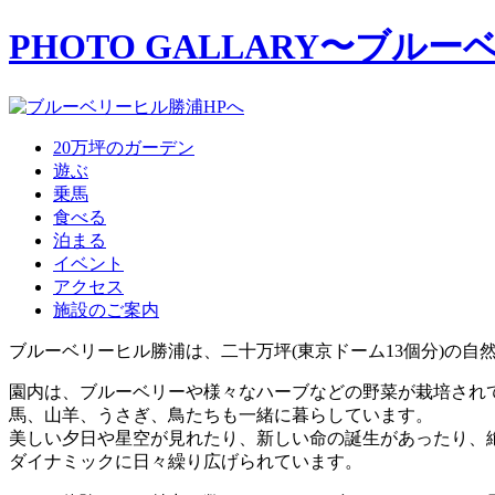
PHOTO GALLARY
〜ブルー
20万坪のガーデン
遊ぶ
乗馬
食べる
泊まる
イベント
アクセス
施設のご案内
ブルーベリーヒル勝浦は、二十万坪(東京ドーム13個分)の自
園内は、ブルーベリーや様々なハーブなどの野菜が栽培され
馬、山羊、うさぎ、鳥たちも一緒に暮らしています。
美しい夕日や星空が見れたり、新しい命の誕生があったり、
ダイナミックに日々繰り広げられています。