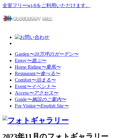
全室フリーwi-fiをご利用いただけます。
Garden
〜20万坪のガーデン〜
Enjoy
〜遊ぶ〜
Horse Riding
〜乗馬〜
Restaurant
〜食べる〜
Comfort
〜泊まる〜
Event
〜イベント〜
Access
〜アクセス〜
Guide
〜施設のご案内〜
For Visitor
〜English Site〜
2023年11月のフォトギャラリー