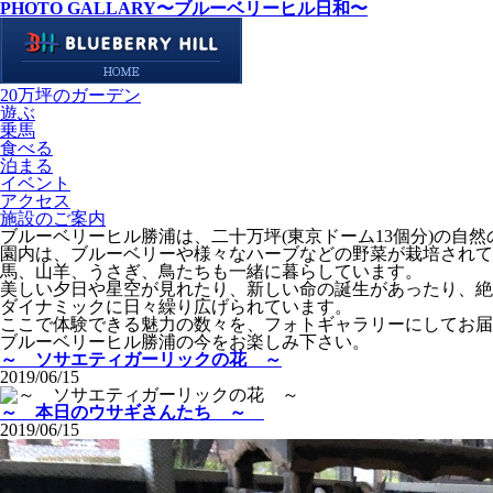
PHOTO GALLARY
〜ブルーベリーヒル日和〜
20万坪のガーデン
遊ぶ
乗馬
食べる
泊まる
イベント
アクセス
施設のご案内
ブルーベリーヒル勝浦は、二十万坪(東京ドーム13個分)の自
園内は、ブルーベリーや様々なハーブなどの野菜が栽培されて
馬、山羊、うさぎ、鳥たちも一緒に暮らしています。
美しい夕日や星空が見れたり、新しい命の誕生があったり、絶
ダイナミックに日々繰り広げられています。
ここで体験できる魅力の数々を、フォトギャラリーにしてお届
ブルーベリーヒル勝浦の今をお楽しみ下さい。
～ ソサエティガーリックの花 ～
2019/06/15
～ 本日のウサギさんたち ～
2019/06/15