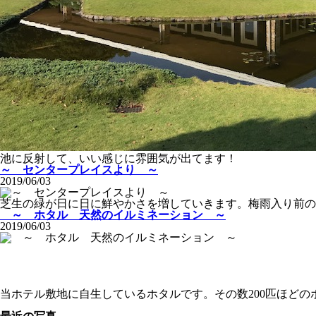
池に反射して、いい感じに雰囲気が出てます！
～ センタープレイスより ～
2019/06/03
芝生の緑が日に日に鮮やかさを増していきます。梅雨入り前の
～ ホタル 天然のイルミネーション ～
2019/06/03
当ホテル敷地に自生しているホタルです。その数200匹ほど