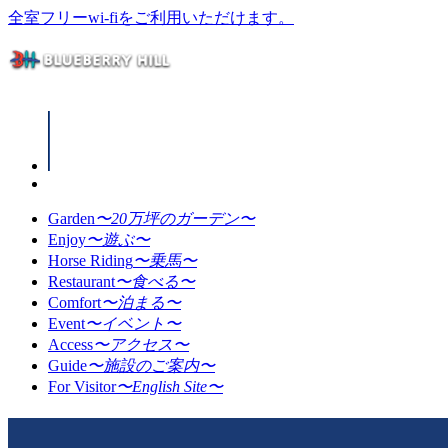
全室フリーwi-fiをご利用いただけます。
Garden
〜20万坪のガーデン〜
Enjoy
〜遊ぶ〜
Horse Riding
〜乗馬〜
Restaurant
〜食べる〜
Comfort
〜泊まる〜
Event
〜イベント〜
Access
〜アクセス〜
Guide
〜施設のご案内〜
For Visitor
〜English Site〜