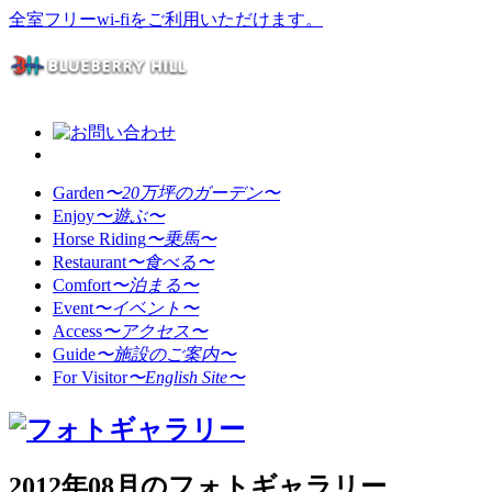
全室フリーwi-fiをご利用いただけます。
Garden
〜20万坪のガーデン〜
Enjoy
〜遊ぶ〜
Horse Riding
〜乗馬〜
Restaurant
〜食べる〜
Comfort
〜泊まる〜
Event
〜イベント〜
Access
〜アクセス〜
Guide
〜施設のご案内〜
For Visitor
〜English Site〜
2012年08月のフォトギャラリー