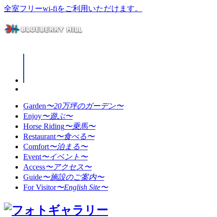
全室フリーwi-fiをご利用いただけます。
Garden
〜20万坪のガーデン〜
Enjoy
〜遊ぶ〜
Horse Riding
〜乗馬〜
Restaurant
〜食べる〜
Comfort
〜泊まる〜
Event
〜イベント〜
Access
〜アクセス〜
Guide
〜施設のご案内〜
For Visitor
〜English Site〜