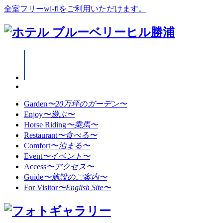
全室フリーwi-fiをご利用いただけます。
Garden
〜20万坪のガーデン〜
Enjoy
〜遊ぶ〜
Horse Riding
〜乗馬〜
Restaurant
〜食べる〜
Comfort
〜泊まる〜
Event
〜イベント〜
Access
〜アクセス〜
Guide
〜施設のご案内〜
For Visitor
〜English Site〜