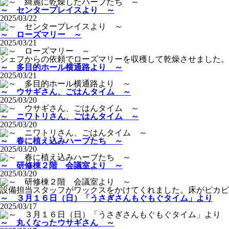
～ センタープレイスより ～
2025/03/22
～ ローズマリー ～
2025/03/21
シェフからの依頼でローズマリーを収穫して乾燥させました。
～ 多目的ホール横通路より ～
2025/03/21
～ ウサギさん、ごはんタイム ～
2025/03/20
～ ニワトリさん、ごはんタイム ～
2025/03/20
～ 春に植え込みハーブたち ～
2025/03/20
～ 研修棟２階 会議室より ～
2025/03/20
設備担当スタッフがワックスをかけてくれました。床がピカピ
～ ３月１６日（日）「うさぎさんもぐもぐタイム」より
2025/03/17
～ 丸くなったウサギさん ～