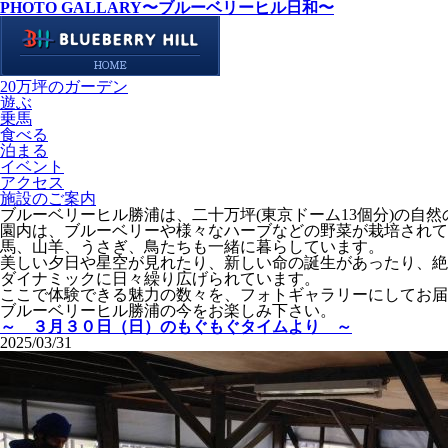
PHOTO GALLARY
〜ブルーベリーヒル日和〜
20万坪のガーデン
遊ぶ
乗馬
食べる
泊まる
イベント
アクセス
施設のご案内
ブルーベリーヒル勝浦は、二十万坪(東京ドーム13個分)の自
園内は、ブルーベリーや様々なハーブなどの野菜が栽培されて
馬、山羊、うさぎ、鳥たちも一緒に暮らしています。
美しい夕日や星空が見れたり、新しい命の誕生があったり、絶
ダイナミックに日々繰り広げられています。
ここで体験できる魅力の数々を、フォトギャラリーにしてお届
ブルーベリーヒル勝浦の今をお楽しみ下さい。
～ ３月３０日（日）のもぐもぐタイムより ～
2025/03/31