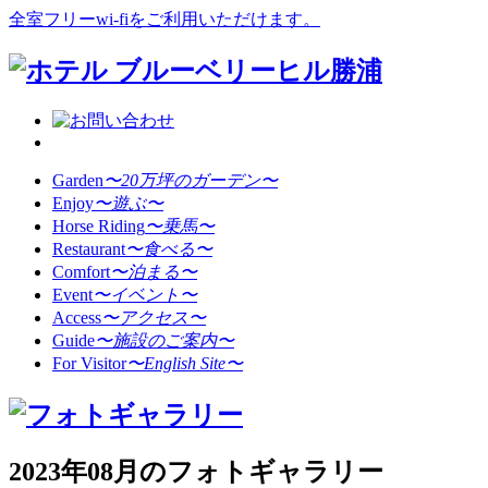
全室フリーwi-fiをご利用いただけます。
Garden
〜20万坪のガーデン〜
Enjoy
〜遊ぶ〜
Horse Riding
〜乗馬〜
Restaurant
〜食べる〜
Comfort
〜泊まる〜
Event
〜イベント〜
Access
〜アクセス〜
Guide
〜施設のご案内〜
For Visitor
〜English Site〜
2023年08月のフォトギャラリー