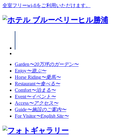
全室フリーwi-fiをご利用いただけます。
Garden
〜20万坪のガーデン〜
Enjoy
〜遊ぶ〜
Horse Riding
〜乗馬〜
Restaurant
〜食べる〜
Comfort
〜泊まる〜
Event
〜イベント〜
Access
〜アクセス〜
Guide
〜施設のご案内〜
For Visitor
〜English Site〜