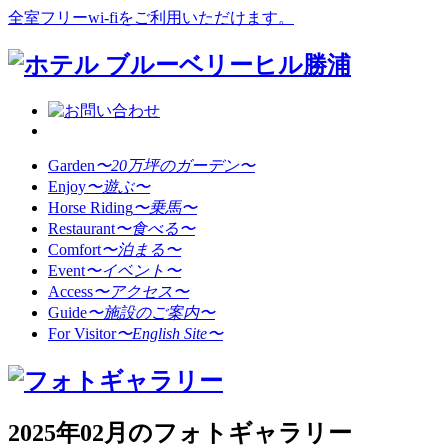
全室フリーwi-fiをご利用いただけます。
Garden
〜20万坪のガーデン〜
Enjoy
〜遊ぶ〜
Horse Riding
〜乗馬〜
Restaurant
〜食べる〜
Comfort
〜泊まる〜
Event
〜イベント〜
Access
〜アクセス〜
Guide
〜施設のご案内〜
For Visitor
〜English Site〜
2025年02月のフォトギャラリー