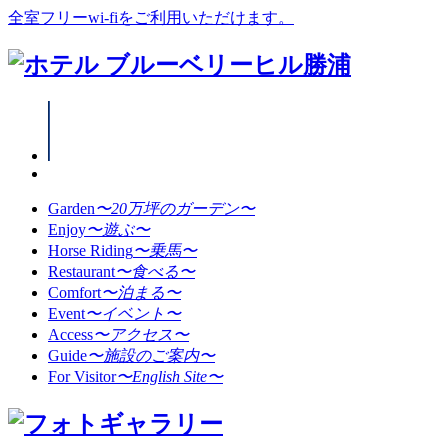
全室フリーwi-fiをご利用いただけます。
Garden
〜20万坪のガーデン〜
Enjoy
〜遊ぶ〜
Horse Riding
〜乗馬〜
Restaurant
〜食べる〜
Comfort
〜泊まる〜
Event
〜イベント〜
Access
〜アクセス〜
Guide
〜施設のご案内〜
For Visitor
〜English Site〜