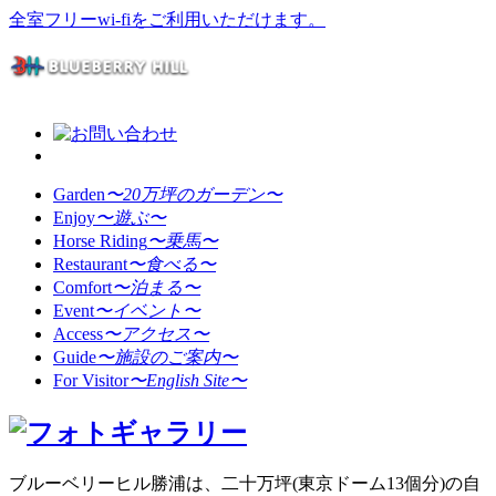
全室フリーwi-fiをご利用いただけます。
Garden
〜20万坪のガーデン〜
Enjoy
〜遊ぶ〜
Horse Riding
〜乗馬〜
Restaurant
〜食べる〜
Comfort
〜泊まる〜
Event
〜イベント〜
Access
〜アクセス〜
Guide
〜施設のご案内〜
For Visitor
〜English Site〜
ブルーベリーヒル勝浦は、二十万坪(東京ドーム13個分)の自