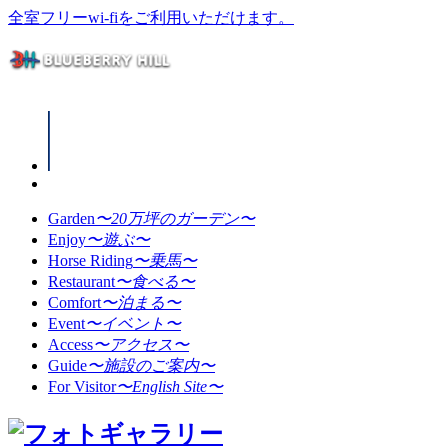
全室フリーwi-fiをご利用いただけます。
Garden
〜20万坪のガーデン〜
Enjoy
〜遊ぶ〜
Horse Riding
〜乗馬〜
Restaurant
〜食べる〜
Comfort
〜泊まる〜
Event
〜イベント〜
Access
〜アクセス〜
Guide
〜施設のご案内〜
For Visitor
〜English Site〜