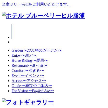
全室フリーwi-fiをご利用いただけます。
Garden
〜20万坪のガーデン〜
Enjoy
〜遊ぶ〜
Horse Riding
〜乗馬〜
Restaurant
〜食べる〜
Comfort
〜泊まる〜
Event
〜イベント〜
Access
〜アクセス〜
Guide
〜施設のご案内〜
For Visitor
〜English Site〜