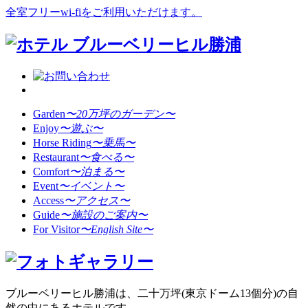
全室フリーwi-fiをご利用いただけます。
Garden
〜20万坪のガーデン〜
Enjoy
〜遊ぶ〜
Horse Riding
〜乗馬〜
Restaurant
〜食べる〜
Comfort
〜泊まる〜
Event
〜イベント〜
Access
〜アクセス〜
Guide
〜施設のご案内〜
For Visitor
〜English Site〜
ブルーベリーヒル勝浦は、二十万坪(東京ドーム13個分)の自
然の中にあるホテルです。