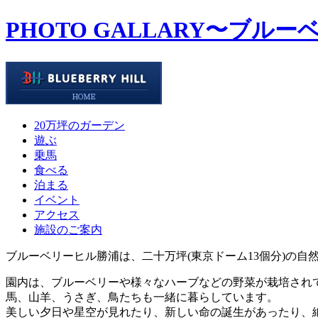
PHOTO GALLARY
〜ブルー
20万坪のガーデン
遊ぶ
乗馬
食べる
泊まる
イベント
アクセス
施設のご案内
ブルーベリーヒル勝浦は、二十万坪(東京ドーム13個分)の自
園内は、ブルーベリーや様々なハーブなどの野菜が栽培され
馬、山羊、うさぎ、鳥たちも一緒に暮らしています。
美しい夕日や星空が見れたり、新しい命の誕生があったり、