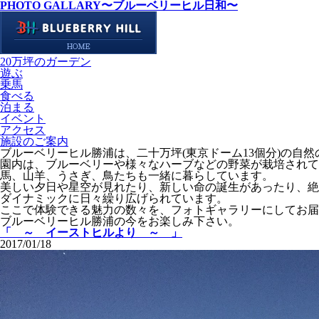
PHOTO GALLARY
〜ブルーベリーヒル日和〜
20万坪のガーデン
遊ぶ
乗馬
食べる
泊まる
イベント
アクセス
施設のご案内
ブルーベリーヒル勝浦は、二十万坪(東京ドーム13個分)の自
園内は、ブルーベリーや様々なハーブなどの野菜が栽培されて
馬、山羊、うさぎ、鳥たちも一緒に暮らしています。
美しい夕日や星空が見れたり、新しい命の誕生があったり、絶
ダイナミックに日々繰り広げられています。
ここで体験できる魅力の数々を、フォトギャラリーにしてお届
ブルーベリーヒル勝浦の今をお楽しみ下さい。
「 ～ イーストヒルより ～ 」
2017/01/18