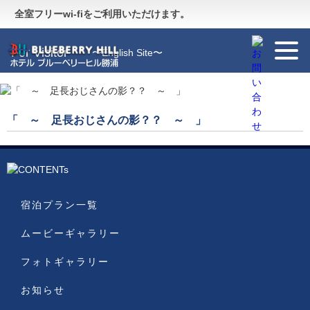
Guide
〜施設のご案内〜
全室フリーwi-fiをご利用いただけます。
For Visitor
〜English Site〜
「 ～ 足長おじさんの影？？ ～ 」
宿泊プラン一覧
ムービーギャラリー
フォトギャラリー
お知らせ