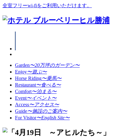
全室フリーwi-fiをご利用いただけます。
Garden
〜20万坪のガーデン〜
Enjoy
〜遊ぶ〜
Horse Riding
〜乗馬〜
Restaurant
〜食べる〜
Comfort
〜泊まる〜
Event
〜イベント〜
Access
〜アクセス〜
Guide
〜施設のご案内〜
For Visitor
〜English Site〜