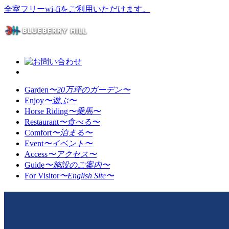
全室フリーwi-fiをご利用いただけます。
Garden
〜20万坪のガーデン〜
Enjoy
〜遊ぶ〜
Horse Riding
〜乗馬〜
Restaurant
〜食べる〜
Comfort
〜泊まる〜
Event
〜イベント〜
Access
〜アクセス〜
Guide
〜施設のご案内〜
For Visitor
〜English Site〜