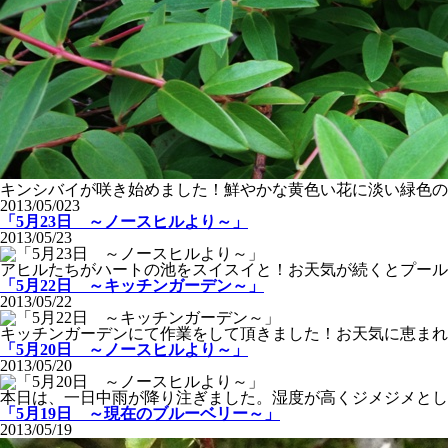
キンシバイが咲き始めました！鮮やかな黄色い花に淡い緑色の
2013/05/023
「5月23日 ～ノースヒルより～」
2013/05/23
アヒルたちがハートの池をスイスイと！お天気が続くとプール
「5月22日 ～キッチンガーデン～」
2013/05/22
キッチンガーデンにて作業をして頂きました！お天気に恵まれ
「5月20日 ～ノースヒルより～」
2013/05/20
本日は、一日中雨が降り注ぎました。湿度が高くジメジメとし
「5月19日 ～現在のブルーベリー～」
2013/05/19