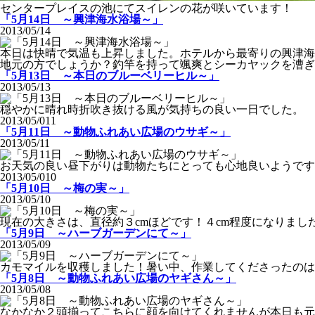
センタープレイスの池にてスイレンの花が咲いています！
「5月14日 ～興津海水浴場～」
2013/05/14
本日は快晴で気温も上昇しました。ホテルから最寄りの興津海
地元の方でしょうか？釣竿を持って颯爽とシーカヤックを漕ぎ
「5月13日 ～本日のブルーベリーヒル～」
2013/05/13
穏やかに晴れ時折吹き抜ける風が気持ちの良い一日でした。
2013/05/011
「5月11日 ～動物ふれあい広場のウサギ～」
2013/05/11
お天気の良い昼下がりは動物たちにとっても心地良いようで
2013/05/010
「5月10日 ～梅の実～」
2013/05/10
現在の大きさは、直径約３cmほどです！４cm程度になりまし
「5月9日 ～ハーブガーデンにて～」
2013/05/09
カモマイルを収穫しました！暑い中、作業してくださったのは
「5月8日 ～動物ふれあい広場のヤギさん～」
2013/05/08
なかなか２頭揃ってこちらに顔を向けてくれませんが本日も元