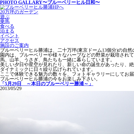
PHOTO GALLARY
〜ブルーベリーヒル日和〜
20万坪のガーデン
遊ぶ
乗馬
食べる
泊まる
イベント
アクセス
施設のご案内
ブルーベリーヒル勝浦は、二十万坪(東京ドーム13個分)の自
園内は、ブルーベリーや様々なハーブなどの野菜が栽培されて
馬、山羊、うさぎ、鳥たちも一緒に暮らしています。
美しい夕日や星空が見れたり、新しい命の誕生があったり、絶
ダイナミックに日々繰り広げられています。
ここで体験できる魅力の数々を、フォトギャラリーにしてお届
ブルーベリーヒル勝浦の今をお楽しみ下さい。
「5月29日 ～本日のブルーベリー勝浦～」
2013/05/29