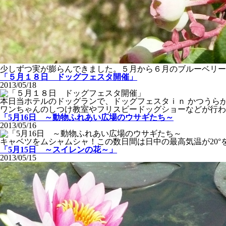
少しずつ実が膨らんできました。５月から６月のブルーベリー
「５月１８日 ドッグフェスタ開催」
2013/05/18
本日当ホテルのドッグランで、ドッグフェスタｉｎ かつうら
ワンちゃんのしつけ教室やフリスビードッグショーなどが行わ
「5月16日 ～動物ふれあい広場のウサギたち～
2013/05/16
キャベツをムシャムシャ！この数日間は日中の最高気温が20
「5月15日 ～スイレンの花～」
2013/05/15