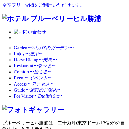
全室フリーwi-fiをご利用いただけます。
Garden
〜20万坪のガーデン〜
Enjoy
〜遊ぶ〜
Horse Riding
〜乗馬〜
Restaurant
〜食べる〜
Comfort
〜泊まる〜
Event
〜イベント〜
Access
〜アクセス〜
Guide
〜施設のご案内〜
For Visitor
〜English Site〜
ブルーベリーヒル勝浦は、二十万坪(東京ドーム13個分)の自
然の中にあるホテルです。