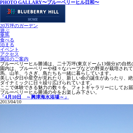
PHOTO GALLARY
〜ブルーベリーヒル日和〜
20万坪のガーデン
遊ぶ
乗馬
食べる
泊まる
イベント
アクセス
施設のご案内
ブルーベリーヒル勝浦は、二十万坪(東京ドーム13個分)の自
園内は、ブルーベリーや様々なハーブなどの野菜が栽培されて
馬、山羊、うさぎ、鳥たちも一緒に暮らしています。
美しい夕日や星空が見れたり、新しい命の誕生があったり、絶
ダイナミックに日々繰り広げられています。
ここで体験できる魅力の数々を、フォトギャラリーにしてお届
ブルーベリーヒル勝浦の今をお楽しみ下さい。
「4月10日 ～興津海水浴場～」
2013/04/10