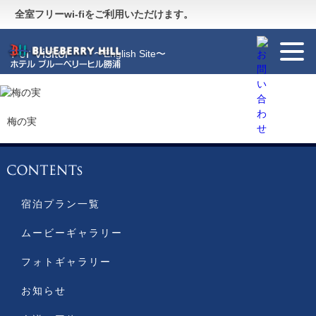
Guide
〜施設のご案内〜
全室フリーwi-fiをご利用いただけます。
For Visitor
〜English Site〜
梅の実
宿泊プラン一覧
ムービーギャラリー
フォトギャラリー
お知らせ