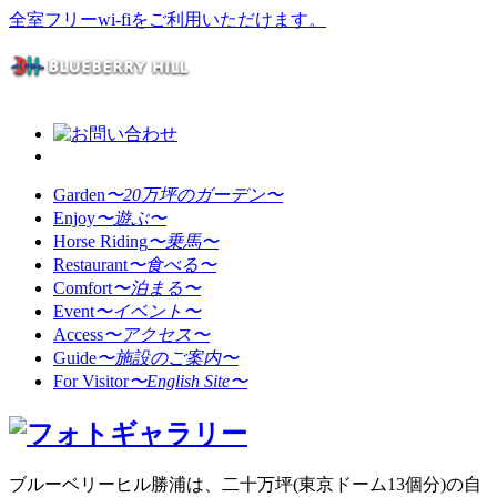
全室フリーwi-fiをご利用いただけます。
Garden
〜20万坪のガーデン〜
Enjoy
〜遊ぶ〜
Horse Riding
〜乗馬〜
Restaurant
〜食べる〜
Comfort
〜泊まる〜
Event
〜イベント〜
Access
〜アクセス〜
Guide
〜施設のご案内〜
For Visitor
〜English Site〜
ブルーベリーヒル勝浦は、二十万坪(東京ドーム13個分)の自