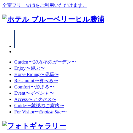
全室フリーwi-fiをご利用いただけます。
Garden
〜20万坪のガーデン〜
Enjoy
〜遊ぶ〜
Horse Riding
〜乗馬〜
Restaurant
〜食べる〜
Comfort
〜泊まる〜
Event
〜イベント〜
Access
〜アクセス〜
Guide
〜施設のご案内〜
For Visitor
〜English Site〜