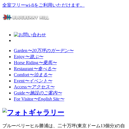
全室フリーwi-fiをご利用いただけます。
Garden
〜20万坪のガーデン〜
Enjoy
〜遊ぶ〜
Horse Riding
〜乗馬〜
Restaurant
〜食べる〜
Comfort
〜泊まる〜
Event
〜イベント〜
Access
〜アクセス〜
Guide
〜施設のご案内〜
For Visitor
〜English Site〜
ブルーベリーヒル勝浦は、二十万坪(東京ドーム13個分)の自