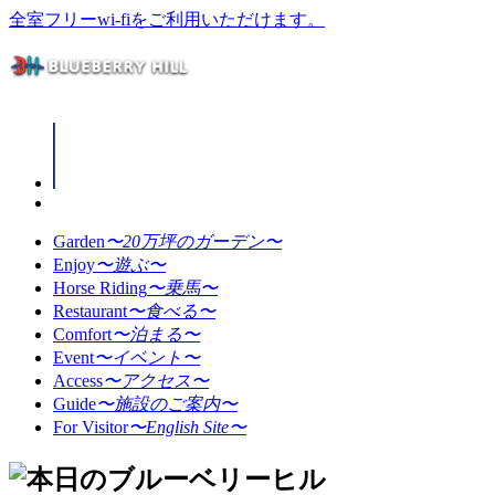
全室フリーwi-fiをご利用いただけます。
Garden
〜20万坪のガーデン〜
Enjoy
〜遊ぶ〜
Horse Riding
〜乗馬〜
Restaurant
〜食べる〜
Comfort
〜泊まる〜
Event
〜イベント〜
Access
〜アクセス〜
Guide
〜施設のご案内〜
For Visitor
〜English Site〜