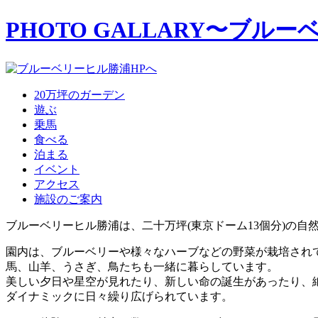
PHOTO GALLARY
〜ブルー
20万坪のガーデン
遊ぶ
乗馬
食べる
泊まる
イベント
アクセス
施設のご案内
ブルーベリーヒル勝浦は、二十万坪(東京ドーム13個分)の自
園内は、ブルーベリーや様々なハーブなどの野菜が栽培され
馬、山羊、うさぎ、鳥たちも一緒に暮らしています。
美しい夕日や星空が見れたり、新しい命の誕生があったり、
ダイナミックに日々繰り広げられています。