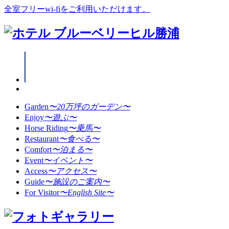
全室フリーwi-fiをご利用いただけます。
Garden
〜20万坪のガーデン〜
Enjoy
〜遊ぶ〜
Horse Riding
〜乗馬〜
Restaurant
〜食べる〜
Comfort
〜泊まる〜
Event
〜イベント〜
Access
〜アクセス〜
Guide
〜施設のご案内〜
For Visitor
〜English Site〜