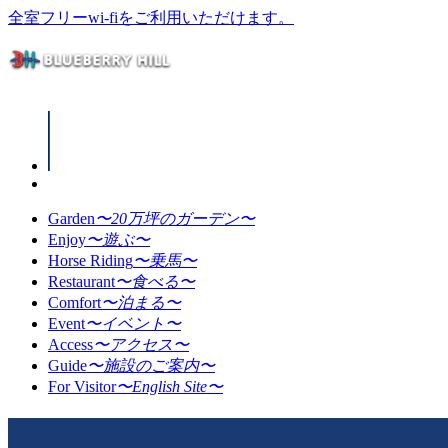
全室フリーwi-fiをご利用いただけます。
Garden
〜20万坪のガーデン〜
Enjoy
〜遊ぶ〜
Horse Riding
〜乗馬〜
Restaurant
〜食べる〜
Comfort
〜泊まる〜
Event
〜イベント〜
Access
〜アクセス〜
Guide
〜施設のご案内〜
For Visitor
〜English Site〜