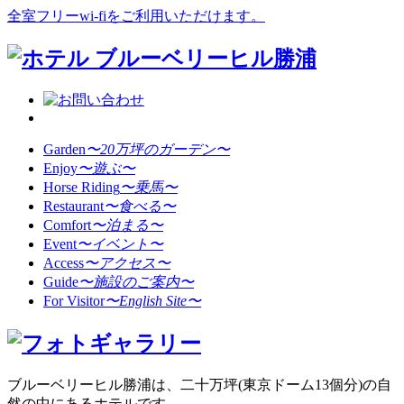
全室フリーwi-fiをご利用いただけます。
Garden
〜20万坪のガーデン〜
Enjoy
〜遊ぶ〜
Horse Riding
〜乗馬〜
Restaurant
〜食べる〜
Comfort
〜泊まる〜
Event
〜イベント〜
Access
〜アクセス〜
Guide
〜施設のご案内〜
For Visitor
〜English Site〜
ブルーベリーヒル勝浦は、二十万坪(東京ドーム13個分)の自
然の中にあるホテルです。