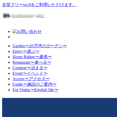
全室フリーwi-fiをご利用いただけます。
Garden
〜20万坪のガーデン〜
Enjoy
〜遊ぶ〜
Horse Riding
〜乗馬〜
Restaurant
〜食べる〜
Comfort
〜泊まる〜
Event
〜イベント〜
Access
〜アクセス〜
Guide
〜施設のご案内〜
For Visitor
〜English Site〜