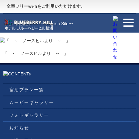
Guide
〜施設のご案内〜
全室フリーwi-fiをご利用いただけます。
For Visitor
〜English Site〜
「 ～ ノースヒルより ～ 」
宿泊プラン一覧
ムービーギャラリー
フォトギャラリー
お知らせ